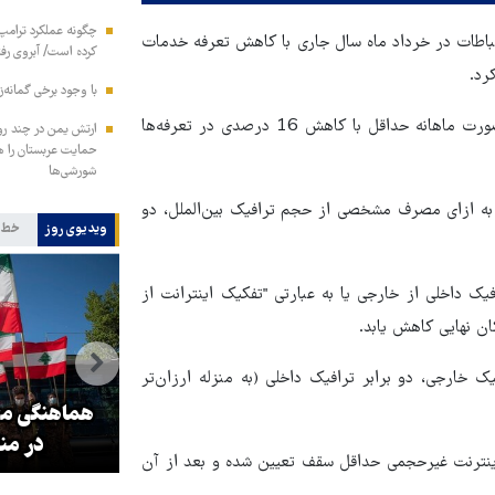
چگونه عملکرد ترامپ 
باطات در خرداد ماه سال جاری با کاهش تعرفه خدمات
کرده است/ آبروی رفته
با وجود برخی گمانه‌ز
طبق این مصوبه، مشترکان با مصرف بیش از 2 گیگا بایت دیتا به صورت ماهانه حداقل با کاهش 16 درصدی در تعرفه‌ها
ارتش یمن در چند رو
شورشی‌ها
 به ازای مصرف مشخصی از حجم ترافیک بین‌الملل، دو
ویدیوی روز
خط 
یک داخلی از خارجی یا به عبارتی "تفکیک اینترانت از
کان نهایی کاهش یابد.
 خارجی، دو برابر ترافیک داخلی (به منزله ارزان‌تر
و
۳ میلیون زائر اربعین به کشور
هماهنگی محو
بازگشتند
در من
اینترنت غیرحجمی حداقل سقف تعیین شده و بعد از آن