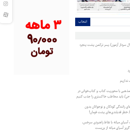
انتخاب
نبال سردار آزمون/ پسر ترکمن پشت پنجره
د
نداریم
 مذهبی با محوریت کتاب و کتاب‌خوانی در
احی/ باید مخاطب خاکستری را جذب کنیم
ای رانندگی کودکان و نوجوانان بدون
/ خطر قدبلندی‌های پشت فرمان!
ت آسیای میانه با نقاط راهبردی سرخس،
گریز آسیای میانه از بن‌بست