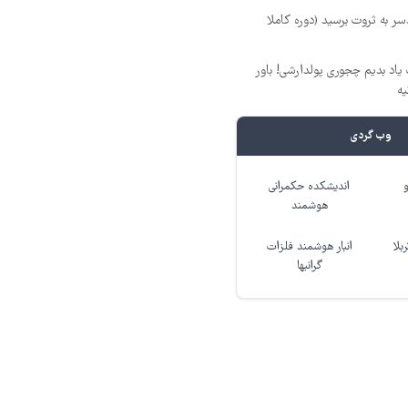
ر به ثروت برسید (دوره کاملا
یاد بدیم چجوری پولدارشی! باور
یه
وب گردی
اندیشکده حکمرانی
هوشمند
بلا
انبار هوشمند فلزات
گرانبها