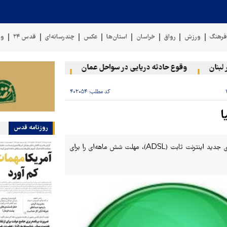
رهنگ
ورزش
رواق
خراسان
استان‌ها
عکس
چندرسانه‌ای
قدس ۲۴
وی
ن
وقوع حادثه دریایی در سواحل عمان
سخنگوی نیروهای مسلح یم
کد مطلب:
۴۰۲۰۵۴
ا
روزنامه قدس
بازوی حاکمیتی وزارت ارتباطات در امر قانون‌گذاری هم‌زمان با اعمال نرخ‌های جدید اینترنت ثابت (ADSL)، مهلت شش ماهه‌ای را برای