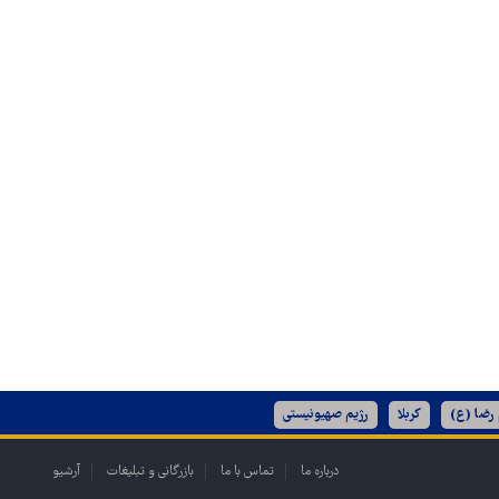
 رضا (ع)
کربلا
رژیم صهیونیستی
درباره ما
تماس با ما
بازرگانی و تبلیغات
آرشیو