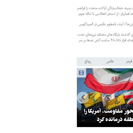
زمینه خجالت‌زدگی ایالات متحده را فراهم
 قمارباز؛ از استخر انعکاسی تا تنگه هرمز
نی‌ها / آینده نامعلوم طارمی در المپیاکوس
ز گذشته پایگاه‌های مختلف نیروهای تحت
حمایت عربستان را هدف قرار داد/ ۴۸ ساعت آتش صنعا بر سر
قرمز
عکس
رواق
ر مقاومت، آمریکا را
ترامپ نماد فساد، اقتدارگرایی و
طقه درمانده کرد
جنگ‌طلبی است!