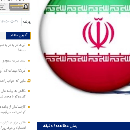
روزنامه:
آخرین مطالب
آبی‌ها در به در به د
بسته!
سند عبرت سعودی
آمریکا مهمات کم آور
مایی که خواب راحت 
نگاهی به برنامه‌های
گفت‌وگو با مجید فت
کارشناسان از پیامده
گواهی‌نامه می‌گویند
نقش ایران در ترانزی
زمان مطالعه: ۱ دقیقه
لطف‌آباد و دوغارون/ 