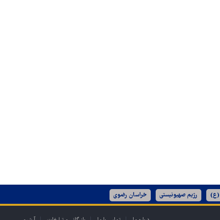
(ع)
رژیم صهیونیستی
خراسان رضوی