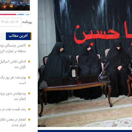
روزنامه:
آخرین مطالب
کاهش چشمگیر تردد ن
منطقه بر تجارت انرژ
ادعای تلاش اسرائیل
نگران شد
یونیسف: هر روز یک 
است
انجام شد
رشد قیمت نفت در بازار جهانی/
انفجار در معدن طلای
اعزام شدند