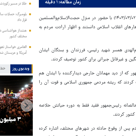
زمان مطالعه: ۱ دقیقه
طلا در مسیر رکوردشکنی/ قیمت
بلومبرگ: حملات سای
حضرت آیت‌الله خامنه‌ای رهبر معظم انقلاب اسلامی چهارشنبه شب (۱۴۰۳/۰۳/۰۲) با حضور در منزل حجت‌الاسلام‌والمسلمین
قرار داد
ارهای انقلاب اسلامی دانستند و اظهار ارادت مردم به
هشدار هواشناسی درب
مختلف کشور
العامری خواستار تع
لم‌الهدی همسر شهید رئیسی، فرزندان و بستگان ایشان
آمریکا و عربستان شد
ین و غیرقابل جبرانی برای کشور توصیف کردند.
ویدیوی روز
خط 
ور که از دید مهمانان خارجی دیدارکننده با ایشان هم
یف کردند که ریشه‌ مردمی جمهوری اسلامی و قوت آن را
 خالصانه رئیس‌جمهور فقید فقط به دوره حیاتش خلاصه
 کشور کردند.
را
ترامپ نماد فساد، اقتدارگرایی و
۳ میلیون
جنگ‌طلبی است!
دم پس از وقوع حادثه در شهرهای مختلف، اشاره کرده