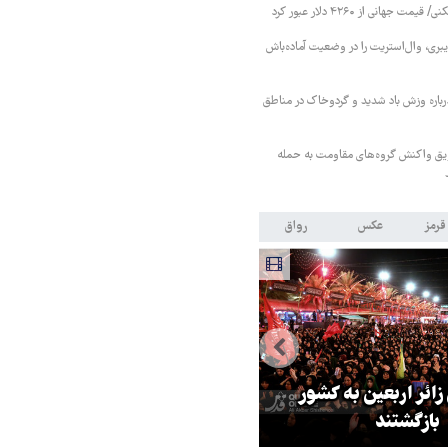
 جهانی از ۴۲۶۰ دلار عبور کرد
بری، وال‌استریت را در وضعیت آماده‌باش
اره وزش باد شدید و گردوخاک در مناطق
ویق واکنش گروه‌های مقاومت به حمله
قرمز
عکس
رواق
 زائر اربعین به کشور
هماهنگی محور مقاومت، آمریکا ر
بازگشتند
در منطقه درمانده کرد