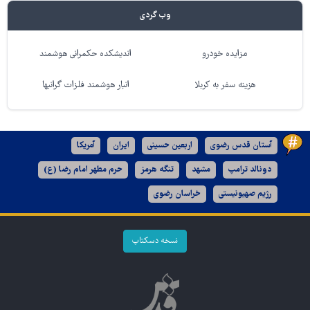
وب گردی
مزایده خودرو
اندیشکده حکمرانی هوشمند
هزینه سفر به کربلا
انبار هوشمند فلزات گرانبها
آستان قدس رضوی
اربعین حسینی
ایران
آمریکا
دونالد ترامپ
مشهد
تنگه هرمز
حرم مطهر امام رضا (ع)
رژیم صهیونیستی
خراسان رضوی
نسخه دسکتاپ