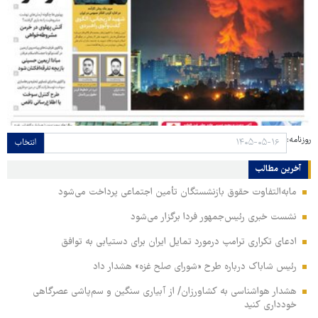
روزنامه:
انتخاب
آخرین مطالب
مابه‌التفاوت حقوق بازنشستگان تأمین اجتماعی پرداخت می‌شود
نشست خبری رئیس‌جمهور فردا برگزار می‌شود
ادعای تکراری ترامپ درمورد تمایل ایران برای دستیابی به توافق
رئیس شاباک درباره طرح «شورای صلح غزه» هشدار داد
هشدار هواشناسی به کشاورزان/ از آبیاری سنگین و سم‌پاشی عصرگاهی
خودداری کنید