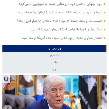
رویا نونهالی با فصل دوم «روشنایی شب» به تلویزیون بازمی‌گردد
آنتونیو آدان در آستانه بازگشت به استقلال/ توافق اولیه حاصل شد
قیمت طلا و سکه جمعه ۱۶ مرداد ۱۴۰۵/ طلای ۱۸ عیار امروز چند؟
بانک مرکزی اروپا بازطراحی اسکناس‌های یورو را کلید زد
انتشار تصاویر جدید از پهپادهای منهدم‌شده آمریکا توسط سپاه
ویدیوی روز
خط قرمز
عکس
رواق