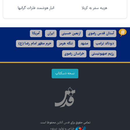
هزینه سفر به کربلا
انبار هوشمند فلزات گرانبها
آستان قدس رضوی
اربعین حسینی
ایران
آمریکا
دونالد ترامپ
مشهد
تنگه هرمز
حرم مطهر امام رضا (ع)
رژیم صهیونیستی
خراسان رضوی
نسخه دسکتاپ
تمامی حقوق برای
قدس آنلاین
محفوظ است.
طراحی و تولید: نستوه