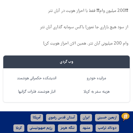
❗❗200 میلیون وام❗❗ فقط با احراز هویت در آبان تتر
از سود هیچ بازاری جا نمون! باکس سرمایه گذاری آبان تتر
وام 200 میلیونی آبان تتر. همین الان احراز هویت کن!
وب گردی
مزایده خودرو
اندیشکده حکمرانی هوشمند
هزینه سفر به کربلا
انبار هوشمند فلزات گرانبها
اربعین حسینی
ایران
آستان قدس رضوی
آمریکا
دونالد ترامپ
مشهد
تنگه هرمز
رژیم صهیونیستی
کربلا