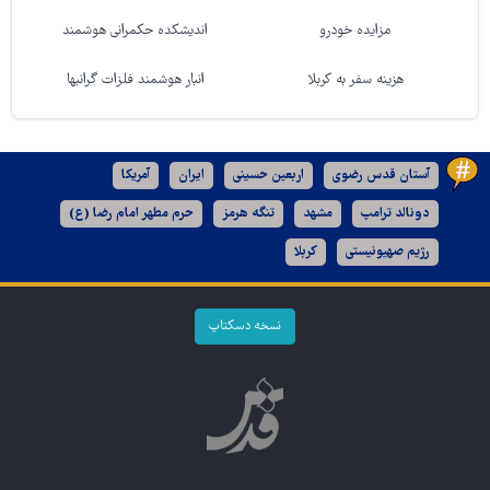
مزایده خودرو
اندیشکده حکمرانی هوشمند
هزینه سفر به کربلا
انبار هوشمند فلزات گرانبها
آستان قدس رضوی
اربعین حسینی
ایران
آمریکا
دونالد ترامپ
مشهد
تنگه هرمز
حرم مطهر امام رضا (ع)
رژیم صهیونیستی
کربلا
نسخه دسکتاپ