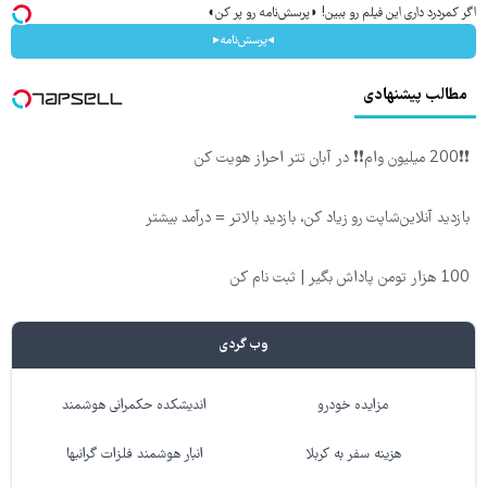
اگر کمردرد داری این فیلم رو ببین! ◗پرسش‌نامه رو پر کن◖
◂پرسش‌نامه▸
مطالب پیشنهادی
❗❗200 میلیون وام❗❗ در آبان تتر احراز هویت کن
بازدید آنلاین‌شاپت رو زیاد کن، بازدید بالاتر = درآمد بیشتر
100 هزار تومن پاداش بگیر | ثبت نام کن
وب گردی
مزایده خودرو
اندیشکده حکمرانی هوشمند
هزینه سفر به کربلا
انبار هوشمند فلزات گرانبها