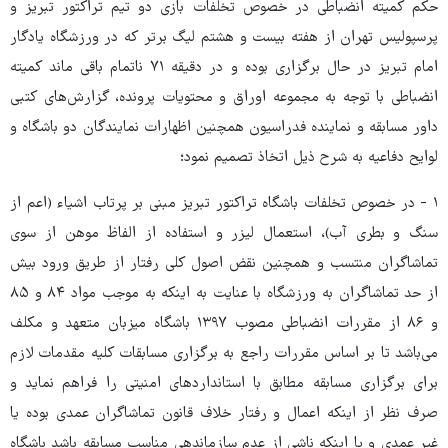
حکم کمیته انضباطی در خصوص تخلفات بازی دو تیم تراکتور تبریز و
پرسپولیس تهران از هفته بیست و هشتم لیگ برتر که در ورزشگاه یادگار
امام تبریز در حال برگزاری بوده و در دقیقه ۷۱ ناتمام باقی ماند کمیته
انضباطی با توجه به مجموعه اوراق و محتویات پرونده، گزارش‌های کتبی
داور مسابقه و نماینده فدراسیون همچنین اظهارات نمایندگان دو باشگاه و
لوایح دفاعیه به شرح ذیل اتخاذ تصمیم نمود؛
۱ - در خصوص تخلفات باشگاه تراکتور تبریز مبنی بر پرتاب اشیاء (اعم از
سنگ و بطری آب)، استعمال لیزر و استفاده از الفاظ موهن از سوی
تماشاگران منتسب و همچنین نقض اصول کلی رفتار از طریق ورود بیش
از حد تماشاگران به ورزشگاه با عنایت به اینکه به موجب مواد ۸۴ و ۸۵
و ۸۶ از مقررات انضباطی مصوب ۱۳۹۷ باشگاه میزبان متعهد و مکلف
می‌باشد تا بر اساس مقررات راجع به برگزاری مسابقات کلیه مقدمات لازم
برای برگزاری مسابقه مطابق با استانداردهای امنیتی را فراهم نماید و
صرف نظر از اینکه اعمال و رفتار خلاف قانون تماشاگران عمدی بوده یا
غیر عمدی و یا اینکه ناشی از عدم سازماندهی مناسب مسابقه باشد باشگاه