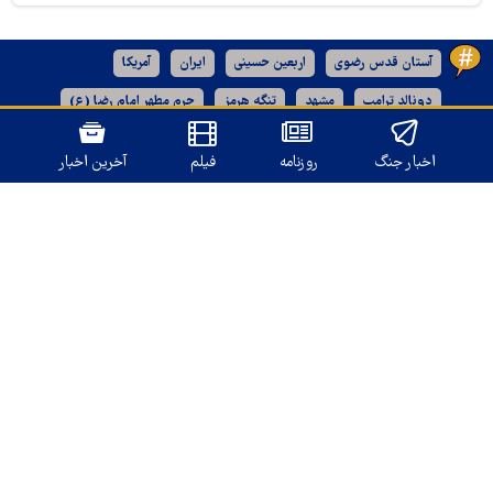
آستان قدس رضوی
اربعین حسینی
ایران
آمریکا
دونالد ترامپ
مشهد
تنگه هرمز
حرم مطهر امام رضا (ع)
رژیم صهیونیستی
خراسان رضوی
اخبار جنگ
روزنامه
فیلم
آخرین اخبار
نسخه دسکتاپ
تمامی حقوق برای
قدس آنلاین
محفوظ است.
طراحی و تولید: نستوه
درباره ما
تماس با ما
بازرگانی و تبلیغات
آرشیو