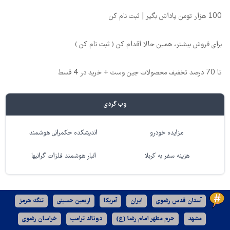
100 هزار تومن پاداش بگیر | ثبت نام کن
برای فروش بیشتر، همین حالا اقدام کن ( ثبت نام کن )
تا 70 درصد تخفیف محصولات جین وست + خرید در 4 قسط
وب گردی
مزایده خودرو
اندیشکده حکمرانی هوشمند
هزینه سفر به کربلا
انبار هوشمند فلزات گرانبها
آستان قدس رضوی
ایران
آمریکا
اربعین حسینی
تنگه هرمز
مشهد
حرم مطهر امام رضا (ع)
دونالد ترامپ
خراسان رضوی