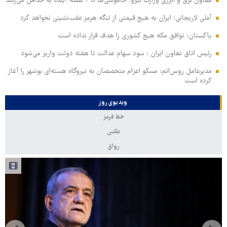
معاون برق و انرژی وزارت نیرو: خاموشی‌ها تا ۲ هفته آینده به حداقل می‌رسد
آملی‌ لاریجانی: ایران به هیچ قیمتی از تنگه هرمز عقب‌نشینی نخواهد کرد
پاکستان: توافق مکه هیچ کشوری را هدف قرار نداده است
رئیس اتاق تعاون ایران : سود سهام عدالت تا هفته دولت واریز می‌شود
مدیرعامل روس‌اتم: مسکو اعزام متخصصان به نیروگاه هسته‌ای بوشهر را آغاز
کرده‌ است
ویدیوی روز
خط قرمز
عکس
رواق