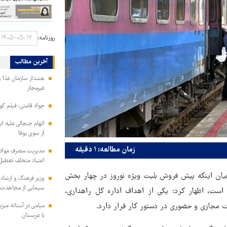
روزنامه:
آخرین مطالب
هشدار سازمان غذا و
غیرمجاز
جواد قامتی: فیلم کوت
اتهام جنجالی علیه ای
از سوی یوفا
زمان مطالعه: ۱ دقیقه
مدیریت مصرف مواد ف
اعتیاد متخلف تعطیل
بیان اینکه پیش فروش بلیت ویژه نوروز در چهار بخش
وزیر فرهنگ و ارشاد
سیمایی از مجاهدت ف
ه است، اظهار کرد: یکی از اهداف اداره کل راهداری،
 مجازی و حضوری در دستور کار قرار دارد.
میامی در آستانه میز
با عربستان