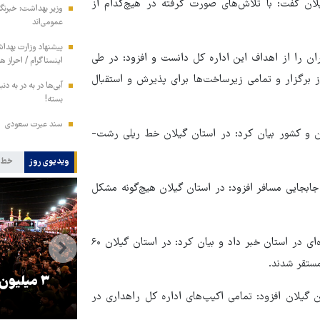
یلان گفت: با تلاش‌های صورت گرفته در هیچ‌کدام از
وزیر بهداشت: خبرنگار
عمومی‌اند
پیشنهاد وزارت بهداش
ن را از اهداف این اداره کل دانست و افزود: در طی
اینستاگرام / احراز 
ز برگزار و تمامی زیرساخت‌ها برای پذیرش و استقبال
آبی‌ها در به در به د
بسته!
سند عبرت سعودی
لان و کشور بیان کرد: در استان گیلان خط ریلی رشت-
ویدیوی روز
خط 
جابجایی مسافر افزود: در استان گیلان هیچ‌گونه مشکل
مدیرکل راه و شهرسازی گیلان از فعالیت ۱۴۸ شرکت حمل‌ونقل جاده‌ای در استان خبر داد و بیان کرد: در استان گیلان ۶۰
مستقر شدند.
را
ترامپ نماد فساد، اقتدارگرایی و
۳ میلیون
گیلان افزود: تمامی اکیپ‌های اداره کل راهداری در
جنگ‌طلبی است!