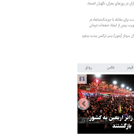
ان در روزهای بحران، نگهبان اعتماد
ت برای مقابله با «پزشک‌نماها» در
هویت پیش از ایجاد صفحات درمانی
نبال سردار آزمون/ پسر ترکمن پشت پنجره
قرمز
عکس
رواق
 زائر اربعین به کشور
هماهنگی محور مقاومت، آمریکا ر
بازگشتند
در منطقه درمانده کرد