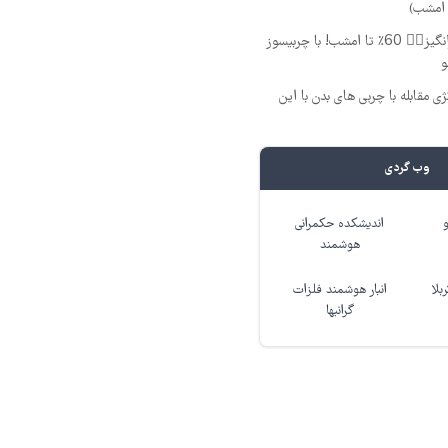
یه تخفیف وسوسه‌برانگیز👈🏻 60٪ تا امشب! با چربیسوز
و
ی مقابله با چربی های بدن با این
وب گردی
اندیشکده حکمرانی
هوشمند
بلا
انبار هوشمند فلزات
گرانبها