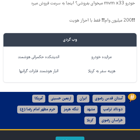
خودرو mvm x33 میخوای بفروشی؟ اینجا به سرعت فروش میره
❗❗200 میلیون وام❗❗ فقط با احراز هویت
وب گردی
مزایده خودرو
اندیشکده حکمرانی هوشمند
هزینه سفر به کربلا
انبار هوشمند فلزات گرانبها
آستان قدس رضوی
ایران
اربعین حسینی
آمریکا
دونالد ترامپ
مشهد
تنگه هرمز
حرم مطهر امام رضا (ع)
خراسان رضوی
کربلا