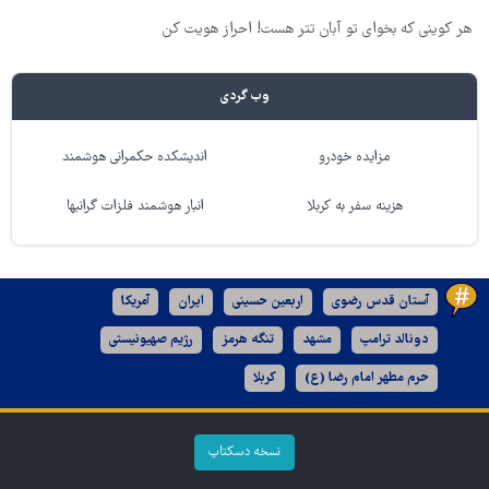
هر کوینی که بخوای تو آبان تتر هست! احراز هویت کن
وب گردی
مزایده خودرو
اندیشکده حکمرانی هوشمند
هزینه سفر به کربلا
انبار هوشمند فلزات گرانبها
آستان قدس رضوی
اربعین حسینی
ایران
آمریکا
دونالد ترامپ
مشهد
تنگه هرمز
رژیم صهیونیستی
حرم مطهر امام رضا (ع)
کربلا
نسخه دسکتاپ