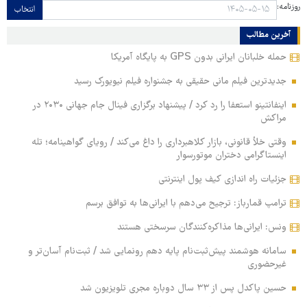
روزنامه:
انتخاب
آخرین مطالب
حمله خلبانان ایرانی بدون GPS به پایگاه آمریکا
جدیدترین فیلم مانی حقیقی به جشنواره فیلم نیویورک رسید
اینفانتینو استعفا را رد کرد / پیشنهاد برگزاری فینال جام جهانی ۲۰۳۰ در
مراکش
وقتی خلأ قانونی، بازار کلاهبرداری را داغ می‌کند / رویای گواهینامه؛ تله
اینستاگرامی دختران موتورسوار
جزئیات راه اندازی کیف پول اینترنتی
ترامپ قمارباز: ترجیح می‌دهم با ایرانی‌ها به توافق برسم
ونس: ایرانی‌ها مذاکره‌کنندگان سرسختی هستند
سامانه هوشمند پیش‌ثبت‌نام پایه دهم رونمایی شد / ثبت‌نام آسان‌تر و
غیرحضوری
حسین پاکدل پس از ۳۳ سال دوباره مجری تلویزیون شد