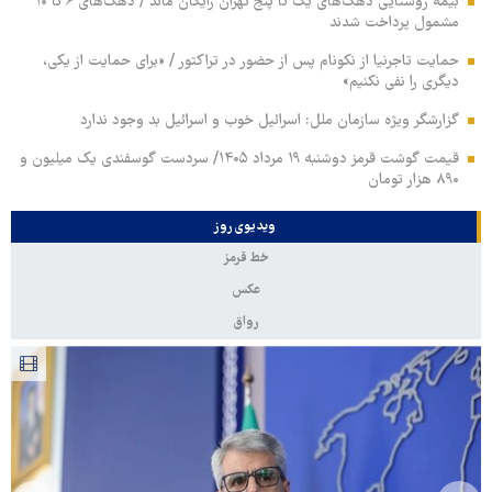
بیمه روستایی دهک‌های یک تا پنج تهران رایگان ماند / دهک‌های ۶ تا ۱۰
مشمول پرداخت شدند
حمایت تاجرنیا از نکونام پس از حضور در تراکتور / «برای حمایت از یکی،
دیگری را نفی نکنیم»
گزارشگر ویژه سازمان ملل: اسرائیل خوب و اسرائیل بد وجود ندارد
قیمت گوشت قرمز دوشنبه ۱۹ مرداد ۱۴۰۵/ سردست گوسفندی یک میلیون و
۸۹۰ هزار تومان
ویدیوی روز
خط قرمز
عکس
رواق