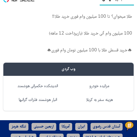
طلا میخوای؟ تا 100 میلیون وام فوری خرید طلا‼️
100 میلیون وام آنی خرید طلا (بازپرداخت 12 ماهه)
🔥خرید قسطی طلا با 100 میلیون تومان وام فوری🔥
وب گردی
مزایده خودرو
اندیشکده حکمرانی هوشمند
هزینه سفر به کربلا
انبار هوشمند فلزات گرانبها
آستان قدس رضوی
ایران
آمریکا
اربعین حسینی
تنگه هرمز