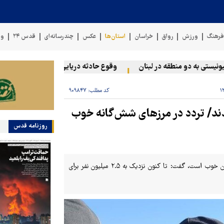
رهنگ
ورزش
رواق
خراسان
استان‌ها
عکس
چندرسانه‌ای
قدس ۲۴
وی
ی به دو منطقه در لبنان
وقوع حادثه دریایی در سواحل عمان
سخ
کد مطلب:
۹۰۹۸۴۷
د عراق شدند/ تردد ‌در مرزهای شش‌گانه ‌خوب
روزنامه قدس
وزیر کشور با بیان اینکه در حال حاضر تردد زائران اربعین در مرزهای کشورمان خوب است، گفت: تا کنون نزدیک به ۲.۵ میلیون نفر برای