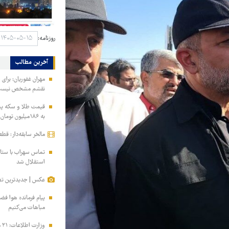
روزنامه:
آخرین مطالب
مهران غفوریان: برای 
نقشم مشخص نیس
به ۱۸۶میلیون تومان رسید!
مالخر سابقه‌دار: قط
تماس سهراب با ستاره
استقلال شد
عکس | جدیدترین تص
پیام فرمانده هوا فض
مباهات می‌کنیم