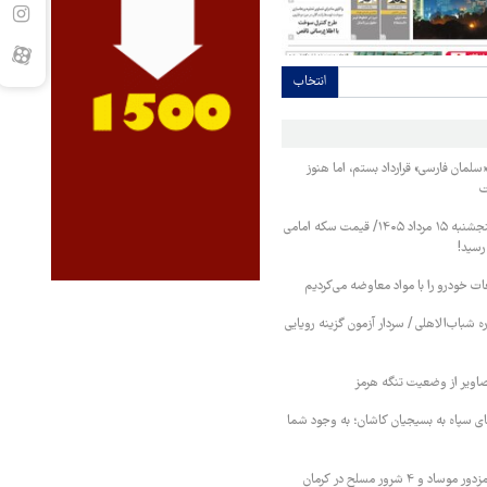
انتخاب
«سلمان فارسی» قرارداد بستم، اما هنوز
ت
قیمت طلا و سکه پنجشنبه ۱۵ مرداد ۱۴۰۵/ قیمت سکه امامی
عات خودرو را با مواد معاوضه می‌کردیم
 شباب‌الاهلی / سردار آزمون گزینه رویایی
اویر از وضعیت تنگه هرمز
ای سپاه به بسیجیان کاشان؛ به وجود شما
وزارت اطلاعات: ۲۱ مزدور موساد و ۴ شرور مسلح در کرمان