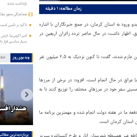
بازداشت شدند
زمان مطالعه: ۱ دقیقه
هماهنگی محور مقاومت
و ورود به استان کرمان، در جمع خبرنگاران با اشاره
تأکید بر تأمین امن
، اظهار داشت: در حال حاضر تردد زائران اربعین در
امیر اکرمی‌نیا: ارت
بسیار مناسبی قرار دار
وی با بیان اینکه حجم زیادی از زاور اربعین حسینی از کشورما تا کنون عازم شدند، گفت: تا کنون نزدیک به ۲.۵ میلیون نفر
ویدیوی روز
خط 
ا عراق در حال انجام است، افزود: در برخی از مرزها
ینی سفر خود در مرزهای مختلف را توزیع کنند تا به
ار
هماهنگی محور مقاومت، آمریکا را
هشدار افسر 
دفعه ما در هفته دولت انجام شده و مهمترین برنامه ما
در منطقه درمانده کرد
ان استان کرمان است.
پربازدیدترین‌ مطالب
قاطع غیر همسطح شهرستان انار و طرح کنستانتره سیریز