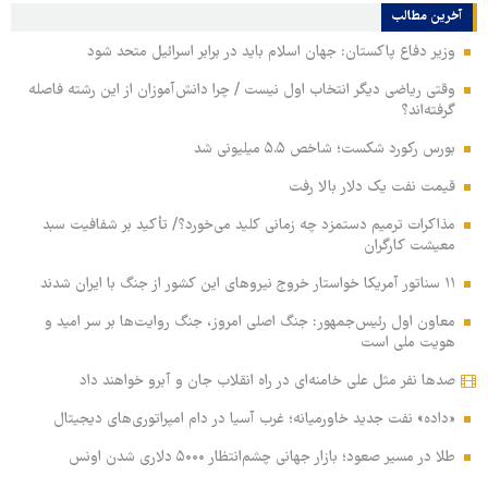
آخرین مطالب
وزیر دفاع پاکستان: جهان اسلام باید در برابر اسرائیل متحد شود
وقتی ریاضی دیگر انتخاب اول نیست / چرا دانش‌آموزان از این رشته فاصله
گرفته‌اند؟
بورس رکورد شکست؛ شاخص ۵.۵ میلیونی شد
قیمت نفت یک دلار بالا رفت
مذاکرات ترمیم دستمزد چه زمانی کلید می‌خورد؟/ تأکید بر شفافیت سبد
معیشت کارگران
۱۱ سناتور آمریکا خواستار خروج نیروهای این کشور از جنگ با ایران شدند
معاون اول رئیس‌جمهور: جنگ اصلی امروز، جنگ روایت‌ها بر سر امید و
هویت ملی است
صدها نفر مثل علی خامنه‌ای در راه انقلاب جان و آبرو خواهند داد
«داده» نفت جدید خاورمیانه؛ غرب آسیا در دام امپراتوری‌های دیجیتال
طلا در مسیر صعود؛ بازار جهانی چشم‌انتظار ۵۰۰۰ دلاری شدن اونس