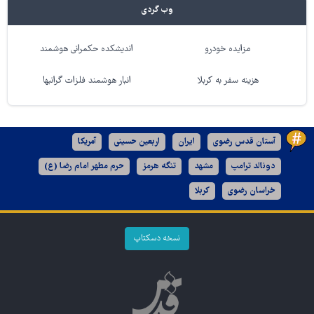
وب گردی
مزایده خودرو
اندیشکده حکمرانی هوشمند
هزینه سفر به کربلا
انبار هوشمند فلزات گرانبها
آستان قدس رضوی
ایران
اربعین حسینی
آمریکا
دونالد ترامپ
مشهد
تنگه هرمز
حرم مطهر امام رضا (ع)
خراسان رضوی
کربلا
نسخه دسکتاپ