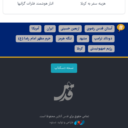
هزینه سفر به کربلا
انبار هوشمند فلزات گرانبها
آستان قدس رضوی
اربعین حسینی
ایران
آمریکا
دونالد ترامپ
مشهد
تنگه هرمز
حرم مطهر امام رضا (ع)
رژیم صهیونیستی
کربلا
نسخه دسکتاپ
تمامی حقوق برای
قدس آنلاین
محفوظ است.
طراحی و تولید: نستوه