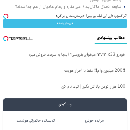
و ۹۰۵ میلیون تومان
شایعه انحلال ماکان‌بند / امیر مقاره و رهام هادیان از هم جدا شدند؟
اگر کمردرد داری این فیلم رو ببین! ◗پرسش‌نامه رو پر کن◖
◂پرسش‌نامه▸
مطالب پیشنهادی
خودرو mvm x33 میخوای بفروشی؟ اینجا به سرعت فروش میره
❗❗200 میلیون وام❗❗ فقط با احراز هویت
100 هزار تومن پاداش بگیر | ثبت نام کن
وب گردی
مزایده خودرو
اندیشکده حکمرانی هوشمند