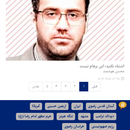
اشتباه نکنید؛ این برجام نیست
محسن هوشمند
۱۴۰۵-۰۳-۲۵ ۰۷:۰۴
قبلی
۱
۲
۳
۴
۵
بعدی
آستان قدس رضوی
ایران
اربعین حسینی
آمریکا
دونالد ترامپ
مشهد
تنگه هرمز
حرم مطهر امام رضا (ع)
رژیم صهیونیستی
خراسان رضوی