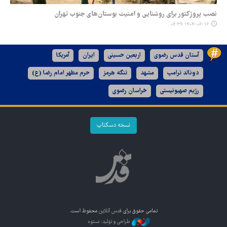
نصب پروژکتور برای روشنایی و امنیت بوستان‌های جنوب تهران
۱۴۰۴-۰۶-۱۶ ۰۷:۳۴
آستان قدس رضوی
اربعین حسینی
ایران
آمریکا
دونالد ترامپ
مشهد
تنگه هرمز
حرم مطهر امام رضا (ع)
رژیم صهیونیستی
خراسان رضوی
نسخه دسکتاپ
تمامی حقوق برای
قدس آنلاین
محفوظ است.
طراحی و تولید: نستوه