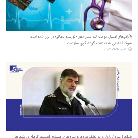
ناآرامی‌های امسال موجب کند شدن نبض «توریسم درمانی» در ایران شده است
شوک امنیتی به صنعت گردشگری سلامت
۱۴۰۴-۱۲-۰۳ ۰۳:۰۷
فیلم | سردار رادان: به لطف مردم و نیروهای مسلح, امنیت کاملا در شهرها