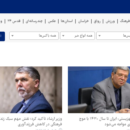
رهنگ
ورزش
رواق
خراسان
استان‌ها
عکس
چندرسانه‌ای
قدس ۲۴
وی
س‌ها
همه انواع خبر
همه باکس‌ها
ا
رئیس سازمان بهزیستی: ایران تا سال ۱۴۳۰ با موج
وزیر ارشاد تأکید کرد؛ نقش مهم سبک زند
ی مواجه می‌شود
فرهنگی در کاهش فرزندآوری