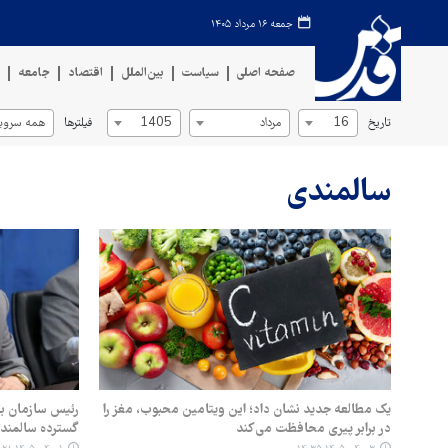
جمعه ۱۶ مرداد ۱۴۰۵
صفحه اصلی
سیاست
بین‌الملل
اقتصاد
جامعه
ف
تاریخ
فیلترها
16
مرداد
1405
همه سروی
سالمندی
یک مطالعه جدید نشان داد؛ این ویتامین محبوب، مغز را
در برابر پیری محافظت می‌کند
گسترده سالمند