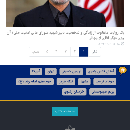
یک روایت متفاوت از زندگی و شخصیت دبیر شهید شورای عالی امنیت ملی/ آن
روی دیگر آقای لاریجانی
۱۴۰۴-۱۲-۲۸ ۰۴:۲۴
قبلی
۱
۲
۳
۴
۵
بعدی
آستان قدس رضوی
اربعین حسینی
ایران
آمریکا
دونالد ترامپ
مشهد
تنگه هرمز
حرم مطهر امام رضا (ع)
رژیم صهیونیستی
خراسان رضوی
نسخه دسکتاپ