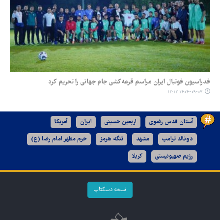
فدراسیون فوتبال ایران مراسم قرعه‌کشی جام جهانی را تحریم کرد
۱۴۰۴-۰۹-۰۷ ۱۲:۱۲
آستان قدس رضوی
اربعین حسینی
ایران
آمریکا
دونالد ترامپ
مشهد
تنگه هرمز
حرم مطهر امام رضا (ع)
رژیم صهیونیستی
کربلا
نسخه دسکتاپ