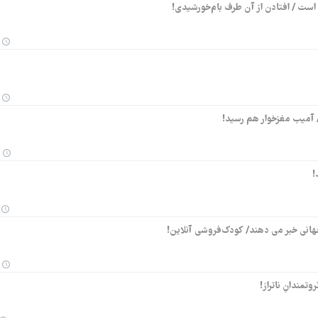
ست / افتادن از آن طرف بام‌خورشیدی!
/ آمیب مغزخوار هم رسید!
!
ی جهانی خبر می دهند/ کودک‌فروشی آنلاین!
وتمندانِ ناتراز!