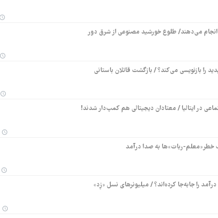
رگی انجام می‌دهند/ طلوع خورشید مصنوعی از شرق دور
ید را بازنویسی می‌کند؟ / بازگشت قاتلان باستانی
ماعی در ایتالیا / معتادان دیجیتالی هم کمپ‌دار شدند!
گ خطر«معلم‌-ربات»‌ها به صدا درآمد
مد را جابه‌جا کرده‌اند؟ / میلیونرهای نسل «زِد»