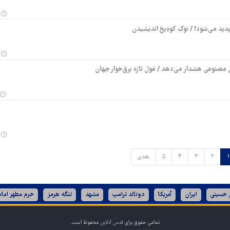
 می‌شود! / نوکِ کوهِ‌یخِ اندیشیدن
 مصنوعی هشدار می‌دهد / غول تازه برق‌خوار جهان
۱
۲
۳
۴
۵
بعدی
ن حسینی
ایران
آمریکا
دونالد ترامپ
مشهد
تنگه هرمز
حرم مطهر امام
تمامی حقوق برای
قدس آنلاین
محفوظ است.