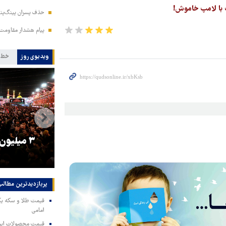
حذف پسران پینگ‌پنگ
پیام هشدار مقاومت
ویدیوی روز
خط 
را
ترامپ نماد فساد، اقتدارگرایی و
۳ میلیون
جنگ‌طلبی است!
پربازدیدترین‌ مطالب
امامی