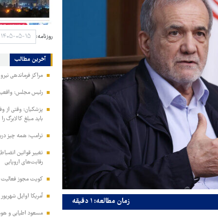
روزنامه:
آخرین مطالب
مراکز فرماندهی نیر
رئیس مجلس: واقعیت‌ه
پزشکیان: وقتی از و
باید مبلغ کالابرگ را
ترامپ: همه چیز دربا
تغییر قوانین انضباط
رقابت‌های اروپایی
کویت مجوز فعالیت مد
آمریکا اوایل شهریور
زمان مطالعه: ۱ دقیقه
مسعود اطیابی و هومن