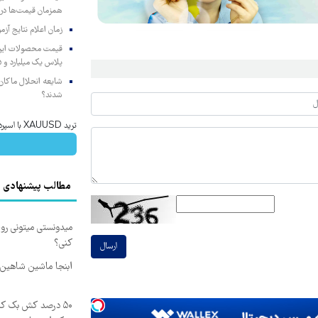
همزمان قیمت‌ها در ب
زمان اعلام نتایج آ
پلاس یک میلیارد و ۹۰۵ میلیون تومان
شایعه انحلال ماکان‌ب
شدند؟
ترید XAUUSD با اسپرد از صفر پیپ
مطالب پیشنهادی
میدونستی میتونی رو
کنی؟
ارسال
ابنجا ماشین شاهین