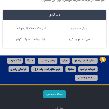
وب گردی
مزایده خودرو
اندیشکده حکمرانی هوشمند
هزینه سفر به کربلا
انبار هوشمند فلزات گرانبها
آستان قدس رضوی
ایران
اربعین حسینی
آمریکا
تنگه هرمز
دونالد ترامپ
مشهد
حرم مطهر امام رضا (ع)
خراسان رضوی
رژیم صهیونیستی
نسخه دسکتاپ