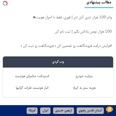
مطالب پیشنهادی
وام 100 هزار تتری آبان تتر | فوری، فقط با احراز هویت🔥
100 هزار تومن پاداش بگیر | ثبت نام کن
افزایش درآمـد فروشگاهت رو تضمین کن « فروشگاهت رو ثبت کن »
وب گردی
مزایده خودرو
اندیشکده حکمرانی هوشمند
هزینه سفر به کربلا
انبار هوشمند فلزات گرانبها
آستان قدس رضوی
اربعین حسینی
ایران
آمریکا