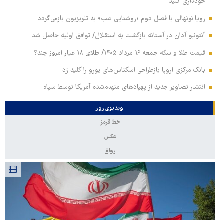
خودداری کنید
رویا نونهالی با فصل دوم «روشنایی شب» به تلویزیون بازمی‌گردد
آنتونیو آدان در آستانه بازگشت به استقلال/ توافق اولیه حاصل شد
قیمت طلا و سکه جمعه ۱۶ مرداد ۱۴۰۵/ طلای ۱۸ عیار امروز چند؟
بانک مرکزی اروپا بازطراحی اسکناس‌های یورو را کلید زد
انتشار تصاویر جدید از پهپادهای منهدم‌شده آمریکا توسط سپاه
ویدیوی روز
خط قرمز
عکس
رواق