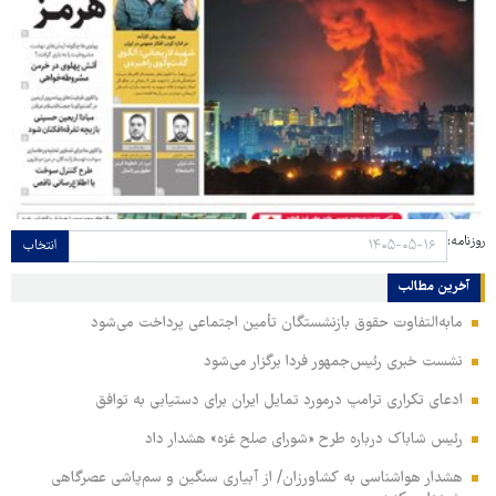
روزنامه:
انتخاب
آخرین مطالب
مابه‌التفاوت حقوق بازنشستگان تأمین اجتماعی پرداخت می‌شود
نشست خبری رئیس‌جمهور فردا برگزار می‌شود
ادعای تکراری ترامپ درمورد تمایل ایران برای دستیابی به توافق
رئیس شاباک درباره طرح «شورای صلح غزه» هشدار داد
هشدار هواشناسی به کشاورزان/ از آبیاری سنگین و سم‌پاشی عصرگاهی