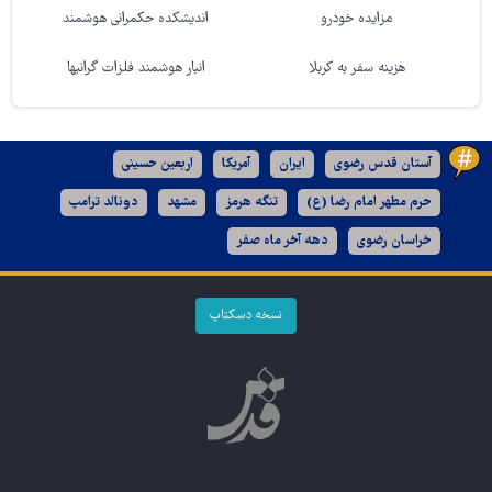
مزایده خودرو
اندیشکده حکمرانی هوشمند
هزینه سفر به کربلا
انبار هوشمند فلزات گرانبها
آستان قدس رضوی
ایران
آمریکا
اربعین حسینی
حرم مطهر امام رضا (ع)
تنگه هرمز
مشهد
دونالد ترامپ
خراسان رضوی
دهه آخر ماه صفر
نسخه دسکتاپ