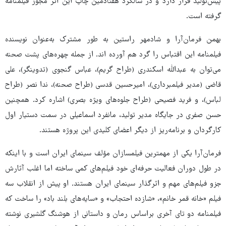
پیش‌تولید قرار دارد و در سالگرد هفتادمین چاپ این اثر مجوز فیلمنامه
گرفته است.
بهمن فرمان‌آرا و شادمهر راستین به طور مشترک به‌عنوان نویسنده
فیلمنامه این اقتباس را گرد هم آورده اند. از جمله چهره‌های پشت صحنه
می‌توان به عبدالله اسکندری (طراح گریم)، عباس گنجوی (تدوینگر)، علی
قاضی (مدیر فیلمبرداری)، امیرحسین قدسی (طراح صحنه)، ندا نصر (طراح
لباس)، و فرید فصیحی (طراح جلوه‌های ویژه بصری) اشاره کرد. همچنین
حسن صفری در جایگاه مدیر تولید، مانفرد اسماعیلی در سمت دستیار اول
کارگردان و برنامه‌ریز از دیگر اعضای کلیدی این پروژه هستند.
فرمان‌آرا یکی از مهمترین فیلمسازان مؤلف سینمای ایران است و با اینکه
در طول دوران فعالیت حرفه‌ای خود فیلم‌های کمی ساخته اما اغلب آثارش
جزو فیلم‌های مهم و اثرگذار سینمای ایران هستند. او پیش از انقلاب سه
فیلم «خانه قمر خانم»، «شازده احتجاب» و «سایه‌های بلند باد» را ساخت که
فیلمنامه دو تای آخری براساس رمان و داستانی از هوشنگ گلشیری نوشته