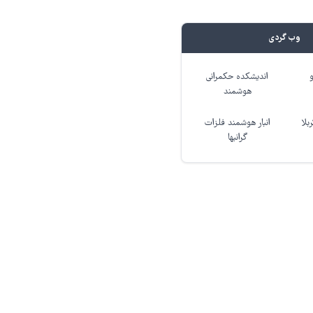
وب گردی
اندیشکده حکمرانی
هوشمند
بلا
انبار هوشمند فلزات
گرانبها