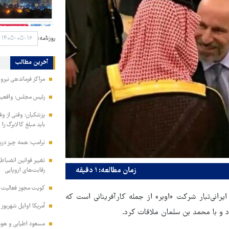
روزنامه:
آخرین مطالب
مراکز فرماندهی نیر
رئیس مجلس: واقعیت‌ه
پزشکیان: وقتی از و
باید مبلغ کالابرگ را
ترامپ: همه چیز دربا
تغییر قوانین انضباط
زمان مطالعه: ۱ دقیقه
رقابت‌های اروپایی
کویت مجوز فعالیت مد
رانی‌تبار شرکت «اوبر» از جمله کارآفرینانی است که
آمریکا اوایل شهریور
 و با محمد بن سلمان ملاقات کرد.
مسعود اطیابی و هومن