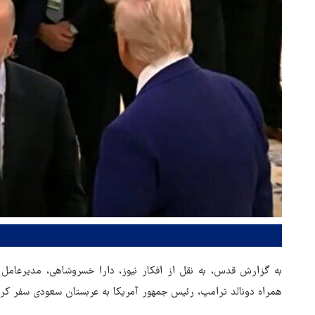
به گزارش قدس، به نقل از افکار نیوز، دارا خسروشاهی، مدیرعامل ای
همراه دونالد ترامپ، رئیس جمهور آمریکا به عربستان سعودی سفر کرد