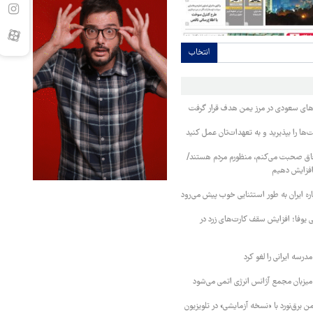
انتخاب
وهای سعودی در مرز یمن هدف قرار گرفت
ا را بپذیرید و به تعهدات‌تان عمل کنید
فاق صحبت می‌کنم، منظورم مردم هستند/
 افزایش دهیم
ره ایران به طور استثنایی خوب پیش می‌رود
ی یوفا؛ افزایش سقف کارت‌های زرد در
رسه ایرانی را لغو کرد
 میزبان مجمع آژانس انرژی اتمی می‌شود
 برق‌نورد با «نسخه آزمایشی» در تلویزیون