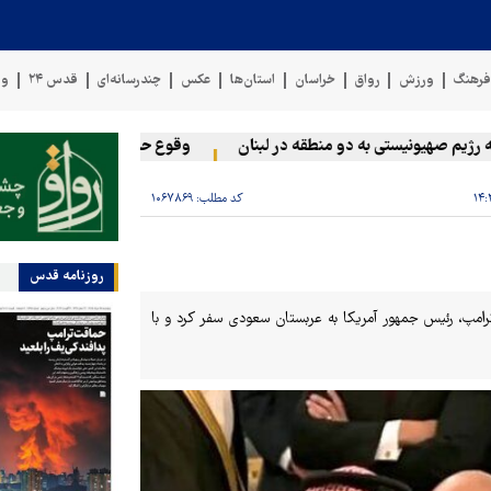
رهنگ
ورزش
رواق
خراسان
استان‌ها
عکس
چندرسانه‌ای
قدس ۲۴
وی
 صهیونیستی به دو منطقه در لبنان
وقوع حادثه دریایی در سواحل عما
کد مطلب:
۱۰۶۷۸۶۹
روزنامه قدس
د ترامپ، رئیس جمهور آمریکا به عربستان سعودی سفر کرد و با