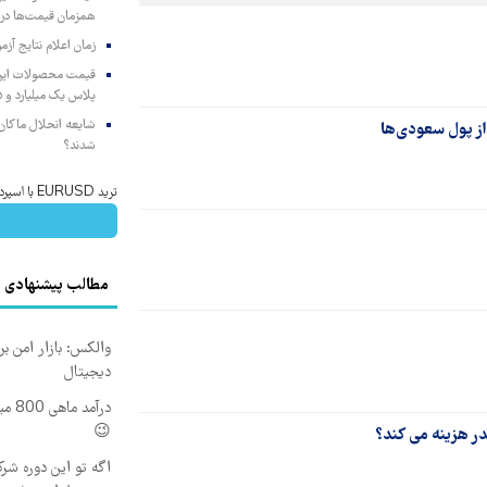
همزمان قیمت‌ها در ب
زمان اعلام نتایج آ
پلاس یک میلیارد و ۹۰۵ میلیون تومان
شایعه انحلال ماکان‌ب
 از پول سعودی‌ها
شدند؟
ترید EURUSD با اسپرد از صفر پیپ
مطالب پیشنهادی
والکس: بازار امن بر
دیجیتال
درآم
😉
ر هزینه می کند؟
اگه تو این دوره شرک