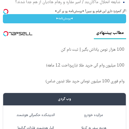
شایعه انحلال ماکان‌بند / امیر مقاره و رهام هادیان از هم جدا شدند؟
اگر کمردرد داری این فیلم رو ببین! ◗پرسش‌نامه رو پر کن◖
◂پرسش‌نامه▸
مطالب پیشنهادی
100 هزار تومن پاداش بگیر | ثبت نام کن
100 میلیون وام آنی خرید طلا (بازپرداخت 12 ماهه)
وام فوری 100 میلیون تومانی خرید طلا (بدون ضامن)
وب گردی
مزایده خودرو
اندیشکده حکمرانی هوشمند
هزینه سفر به کربلا
انبار هوشمند فلزات گرانبها