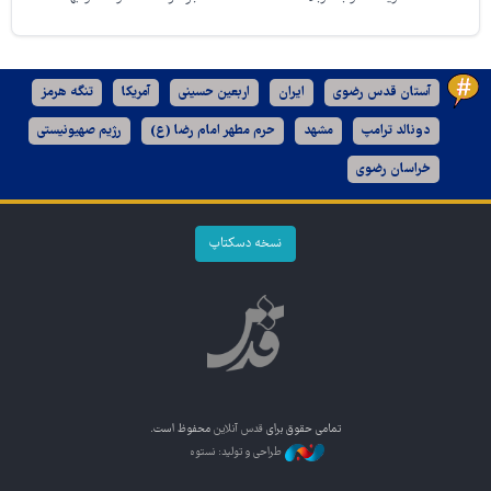
آستان قدس رضوی
ایران
اربعین حسینی
آمریکا
تنگه هرمز
دونالد ترامپ
مشهد
حرم مطهر امام رضا (ع)
رژیم صهیونیستی
خراسان رضوی
نسخه دسکتاپ
تمامی حقوق برای
قدس آنلاین
محفوظ است.
طراحی و تولید: نستوه