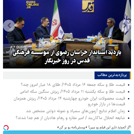
بازدید استاندار خراسان رضوی از موسسه فرهنگی
قدس در روز خبرنگار
پربازدیدترین‌ مطالب
قیمت طلا و سکه جمعه ۱۶ مرداد ۱۴۰۵/ طلای ۱۸ عیار امروز چند؟
قیمت طلا و سکه یکشنبه ۱۱ مرداد ۱۴۰۵/ ریزش سنگین سکه امامی
قیمت محصولات ایران خودرو چهارشنبه ۱۴ مرداد ۱۴۰۵/ ریزش همزمان
قیمت‌ها در بازار خودرو
زمان اعلام نتایج آزمون‌های سمپاد و نمونه دولتی مشخص شد
شایعه انحلال ماکان‌بند / امیر مقاره و رهام هادیان از هم جدا شدند؟
اگر کمردرد داری این فیلم رو ببین! ◗پرسش‌نامه رو پر کن◖