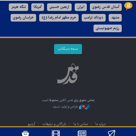
آستان قدس رضوی
ایران
اربعین حسینی
آمریکا
تنگه هرمز
مشهد
دونالد ترامپ
حرم مطهر امام رضا (ع)
خراسان رضوی
رژیم صهیونیستی
نسخه دسکتاپ
تمامی حقوق برای
قدس آنلاین
محفوظ است.
طراحی و تولید: نستوه
درباره ما
تماس با ما
بازرگانی و تبلیغات
آرشیو