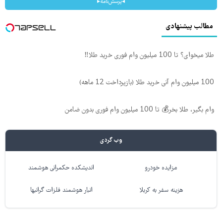
◂پرسش‌نامه▸
مطالب پیشنهادی
طلا میخوای؟ تا 100 میلیون وام فوری خرید طلا‼️
100 میلیون وام آنی خرید طلا (بازپرداخت 12 ماهه)
وام بگیر، طلا بخر💰 تا 100 میلیون وام فوری بدون ضامن
وب گردی
مزایده خودرو
اندیشکده حکمرانی هوشمند
هزینه سفر به کربلا
انبار هوشمند فلزات گرانبها