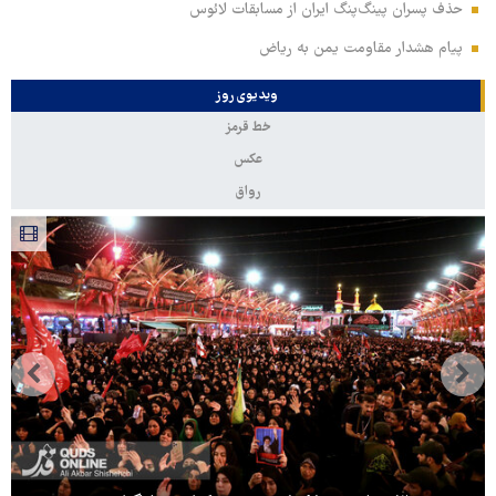
حذف پسران پینگ‌پنگ ایران از مسابقات لائوس
پیام هشدار مقاومت یمن به ریاض
ویدیوی روز
خط قرمز
عکس
رواق