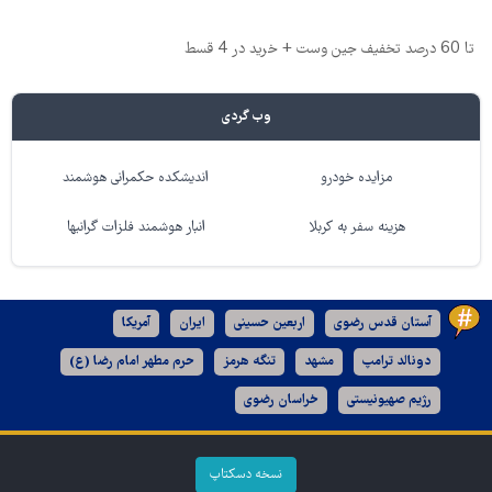
تا 60 درصد تخفیف جین وست + خرید در 4 قسط
وب گردی
مزایده خودرو
اندیشکده حکمرانی هوشمند
هزینه سفر به کربلا
انبار هوشمند فلزات گرانبها
آستان قدس رضوی
اربعین حسینی
ایران
آمریکا
دونالد ترامپ
مشهد
تنگه هرمز
حرم مطهر امام رضا (ع)
رژیم صهیونیستی
خراسان رضوی
نسخه دسکتاپ