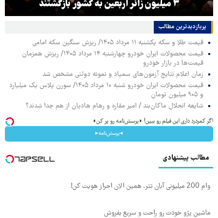
۳ میلیون زائر اربعین به کشور بازگشتند
پربازدیدترین‌ مطالب
قیمت طلا و سکه یکشنبه ۱۱ مرداد ۱۴۰۵/ ریزش سنگین سکه امامی
قیمت محصولات ایران خودرو چهارشنبه ۱۴ مرداد ۱۴۰۵/ ریزش همزمان
قیمت‌ها در بازار خودرو
زمان اعلام نتایج آزمون‌های سمپاد و نمونه دولتی مشخص شد
قیمت محصولات ایران خودرو شنبه ۱۰ مرداد ۱۴۰۵/ سورن پلاس یک میلیارد
و ۹۰۵ میلیون تومان
شایعه انحلال ماکان‌بند / امیر مقاره و رهام هادیان از هم جدا شدند؟
اگر کمردرد داری این فیلم رو ببین! ◗پرسش‌نامه رو پر کن◖
◂پرسش‌نامه▸
مطالب پیشنهادی
وام 200 میلیونی آبان تتر. همین الان احراز هویت کن!
ماشین پژو خودت رو راحت و سریع بفروش