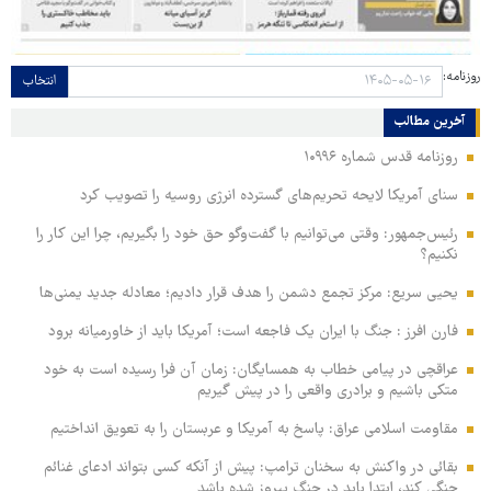
روزنامه:
انتخاب
آخرین مطالب
روزنامه قدس شماره ۱۰۹۹۶
سنای آمریکا لایحه تحریم‌های گسترده انرژی روسیه را تصویب کرد
رئیس‌جمهور: وقتی می‌توانیم با گفت‌وگو حق خود را بگیریم، چرا این کار را
نکنیم؟
یحیی سریع: مرکز تجمع دشمن را هدف قرار دادیم؛ معادله جدید یمنی‌ها
فارن افرز : جنگ با ایران یک فاجعه است؛ آمریکا باید از خاورمیانه برود
عراقچی در پیامی خطاب به همسایگان: زمان آن فرا رسیده است به خود
متکی باشیم و برادری واقعی را در پیش گیریم
مقاومت اسلامی عراق: پاسخ به آمریکا و عربستان را به تعویق انداختیم
بقائی در واکنش به سخنان ترامپ: پیش از آنکه کسی بتواند ادعای غنائم
جنگی کند، ابتدا باید در جنگ پیروز شده باشد