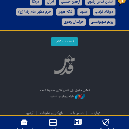
آستان قدس رضوی
اربعین حسینی
ایران
آمریکا
دونالد ترامپ
مشهد
تنگه هرمز
حرم مطهر امام رضا (ع)
رژیم صهیونیستی
خراسان رضوی
نسخه دسکتاپ
تمامی حقوق برای
قدس آنلاین
محفوظ است.
طراحی و تولید: نستوه
درباره ما
تماس با ما
بازرگانی و تبلیغات
آرشیو