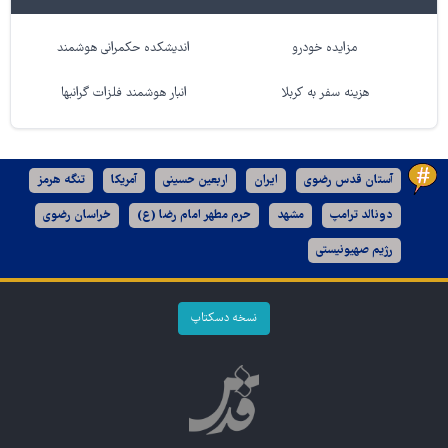
مزایده خودرو
اندیشکده حکمرانی هوشمند
هزینه سفر به کربلا
انبار هوشمند فلزات گرانبها
آستان قدس رضوی
ایران
اربعین حسینی
آمریکا
تنگه هرمز
دونالد ترامپ
مشهد
حرم مطهر امام رضا (ع)
خراسان رضوی
رژیم صهیونیستی
نسخه دسکتاپ