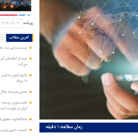
روزنامه:
آخرین مطالب
بسنت مدعی شد: به ز
هشدار اطلاعاتی آمری
می‌کند
نتایج آزمون مدارس س
۱۹ مرداد
«مدیر مدرسه» جلال 
نخست‌وزیر روسیه:‌ ت
ایران در اولویت است
مابه‌التفاوت حقوق 
زمان مطالعه: ۱ دقیقه
نشست خبری رئیس‌جمه