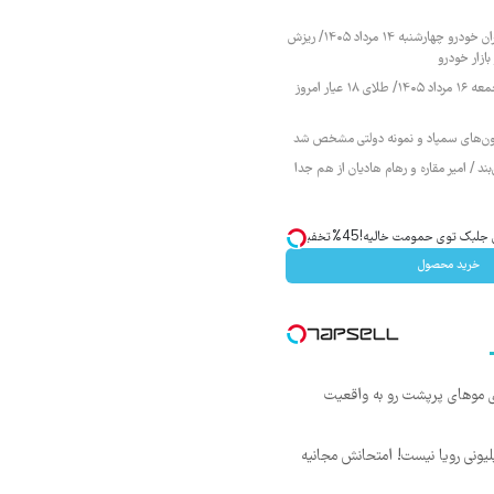
قیمت محصولات ایران خودرو چهارشنبه ۱۴ مرداد ۱۴۰۵/ ریزش
ازار خودرو
قیمت طلا و سکه جمعه ۱۶ مرداد ۱۴۰۵/ طلای ۱۸ عیار امروز
زمون‌های سمپاد و نمونه دولتی مشخص شد
ند / امیر مقاره و رهام هادیان از هم جدا
ک توی حمومت خالیه!45%تخفیف
خرید محصول
ی موهای پرپشت رو به واقعیت
د ماهی 800 میلیونی رویا نیست! امتحانش مجانیه