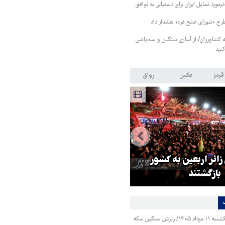
رمورد تمایل ایران برای دستیابی به توافق
طرح «شورای صلح غزه» هشدار داد
کشاورزان/ از آبیاری سنگین و سم‌پاشی
نید
قرمز
عکس
رواق
 زائر اربعین به کشور
هماهنگی محور مقاومت، آمریکا ر
بازگشتند
در منطقه درمانده کرد
قیمت طلا و سکه یکشنبه ۱۱ مرداد ۱۴۰۵/ ریزش سنگین سکه