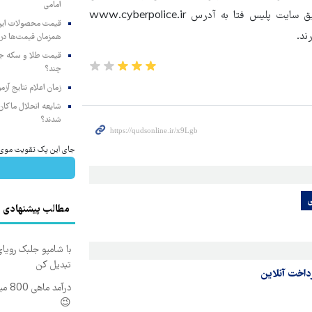
امامی
می‌توانند در صورت مواجهه با هرگونه موارد مشکوک آن را از طریق سایت پلیس فتا به آدرس www.cyberpolice.ir
همزمان قیمت‌ها در ب
چند؟
زمان اعلام نتایج آ
شایعه انحلال ماکان‌ب
شدند؟
جای این پک تقویت موی جلب
ی
مطالب پیشنهادی
با شامپو جلبک رویا
تبدیل کن
داخت آنلاین
درآم
😉