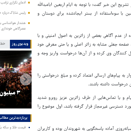
ادعای تکراری ترامپ د
تشریح این خبر گفت: با توجه به ایام اربعین اباعبدالله
 با سوء‌استفاده از بستر ایجادشده برای دوستان و
رئیس شاباک درباره 
هشدار هواشناسی به 
عصرگاهی خودداری ک
ه از عدم آگاهی بعضی از زائرین به اصول امنیتی و با
 صفحه جعلی مشابه به زائر اصلی و یا حتی معرفی خود
ویدیوی روز
خط 
ال کنندگان وی کرده و از آن‌ها درخواست واریز وجه و
ر به پیام‌های ارسالی اعتماد کرده و مبلغ درخواستی را
ن درخواست داشته باشند.
را
ترامپ نماد فساد، اقتدارگرایی و
۳ میلیون
م و یا تماس‌هایی از طرف زائرین عزیز روبرو شدید
جنگ‌طلبی است!
رد دسترسی غیرمجاز قرار گرفته باشد، اول موضوع را
پربازدیدترین‌ مطالب
نه‌روزی آماده پاسخگویی به شهروندان بوده و کاربران