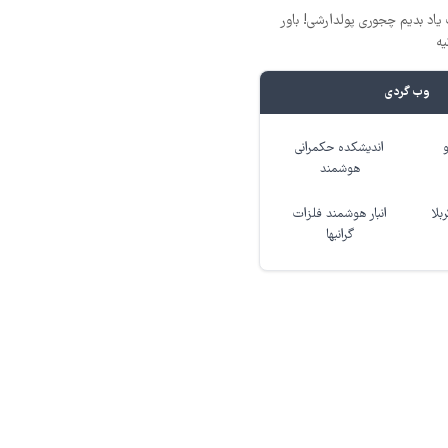
یاد بدیم چجوری پولدارشی! باور
یه
وب گردی
اندیشکده حکمرانی
هوشمند
بلا
انبار هوشمند فلزات
گرانبها