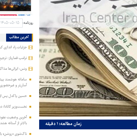
روزنامه:
آخرین مطالب
جزئیات راه اندازی کی
ترامپ قمارباز: ترجیح
ونس: ایرانی‌ها مذا
سامانه هوشمند پیش‌ث
آسان‌تر و غیرحضوری
حسین پاکدل پس از ۳۳ سال دوباره مجری تلویزیون 
نخست‌وزیر کانادا: دیگ
آخرین وضعیت عفونت
بالاتر از آستانه هشدا
زمان مطالعه: ۱ دقیقه
تاک‌شوی «روشن» با 