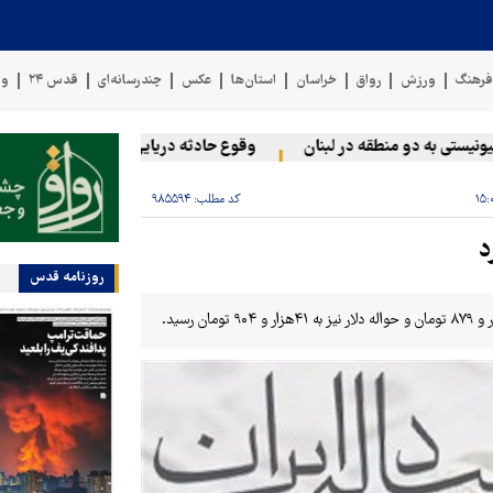
رهنگ
ورزش
رواق
خراسان
استان‌ها
عکس
چندرسانه‌ای
قدس ۲۴
وی
تی به دو منطقه در لبنان
وقوع حادثه دریایی در سواحل عمان
س
کد مطلب:
۹۸۵۵۹۴
د
روزنامه قدس