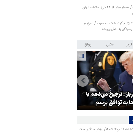
طرح «مراقب همراه» / همیار بیش از ۴۴ هزار خانواده دارای
قلال چگونه شکست خورد؟ / اصرار بر
رسیدگی به اصل پرونده
قرمز
عکس
رواق
باز: ترجیح می‌دهم با
ونس: ایرانی‌ها مذاکره‌کنندگان
ها به توافق برسم
سرسختی هستند
قیمت طلا و سکه یکشنبه ۱۱ مرداد ۱۴۰۵/ ریزش سنگین سکه