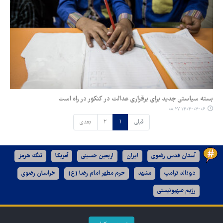
بسته سیاستی جدید برای برقراری عدالت در کنکور در راه است
۱۴۰۴-۰۷-۰۶ ۰۸:۲۷
قبلی
۱
۲
بعدی
آستان قدس رضوی
ایران
اربعین حسینی
آمریکا
تنگه هرمز
دونالد ترامپ
مشهد
حرم مطهر امام رضا (ع)
خراسان رضوی
رژیم صهیونیستی