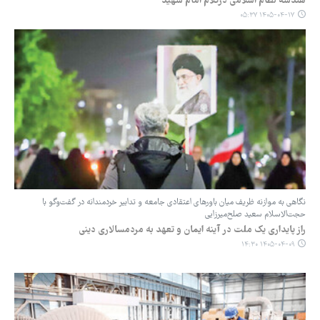
هندسه نظام اسلامی درکلام امام شهید
۱۴۰۵-۰۴-۱۷ ۰۵:۳۷
نگاهی به موازنه ظریف میان باورهای اعتقادی جامعه و تدابیر خردمندانه در گفت‌وگو با
حجت‌الاسلام سعید صلح‌میرزایی
راز پایداری یک ملت در آینه ایمان و تعهد به مردمسالاری دینی
۱۴۰۵-۰۴-۰۹ ۱۴:۳۰