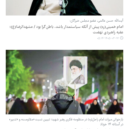
آیت‌الله حسن عالمی، عضو مجلس خبرگان:
امام خمینی(ره) پیش از آنکه سیاستمدار باشد، باطن‌گرا بود / مشهدالرضا(ع)؛
عقبه راهبردی نهضت
۱۴۰۵-۰۳-۱۷ ۰۵:۱۴
‏بازخوانی میراث امام راحل(ره) در منظومه فکری رهبر شهید؛ تبیین نسبت «مقاومت» و «تدبیر»
در آستانه ۱۴ خرداد ‏