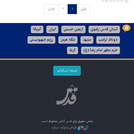
۱۴۰۴-۱۲-۱۷ ۲۱:۴۹
قبلی
۱
۲
بعدی
آستان قدس رضوی
اربعین حسینی
ایران
آمریکا
دونالد ترامپ
مشهد
تنگه هرمز
رژیم صهیونیستی
حرم مطهر امام رضا (ع)
کربلا
نسخه دسکتاپ
تمامی حقوق برای
قدس آنلاین
محفوظ است.
طراحی و تولید: نستوه