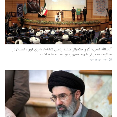
آیت‌الله کعبی: الگوی حکمرانی شهید رئیسی نقشه‌راه «ایران قوی» است / در
منظومه مدیریتی شهید جمهور، بن‌بست معنا نداشت
۱۴۰۵-۰۲-۳۰ ۱۳:۰۰