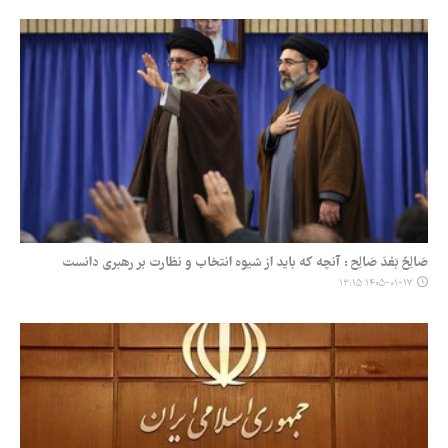
صَالِحٌ بَعْدَ صَالِح : آنچه که باید از شیوه انتخاب و نظارت بر رهبری دانست
۱۴۰۵-۰۱-۱۷ ۱۳:۱۵