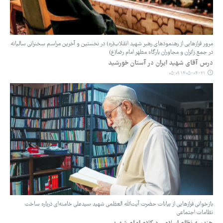
مرور فرازهایی از رهنمودهای رهبر شهید انقلاب(ره) در نخستین و آخرین مراسم سخنرانی سالیانه
در جمع زائران و مجاوران بارگاه مطهر امام رضا(ع)
درس آقای شهید ایران در آستان خورشید
۱۴۰۵-۰۴-۲۱ ۰۵:۰۹
بازخوانی فرازهایی از بیانات حضرت آیت‌الله‌ العظمی شهید سیدعلی خامنه‌ای درباره ساخت
نظامات‌ اجتماعی