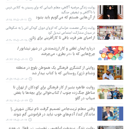
روایت زندگی مرضیه آگاهی، معلم نابینایی که برای رسیدن به کلاس درس
با ناآگاهی و تبعیض جنگید
از آن‌هایی هستم که می‌گویم باید بشود
۱۴۰۵-۰۴-۱۱ ۰۶:۲۸
روایت زندگی عصمت خراسانی که انزوای دوران کودکی اش را به شکوفایی
در میدان مشارکت اجتماعی تبدیل کرد
از احیای هنر فرت بافی تا کارآفرینی برای زنان
۱۴۰۵-۰۳-۲۸ ۰۶:۴۰
درباره ایمان لطفی و کار ارزشمندش در شهر نیشابور /
چرخ‌هایی که با «در بطری» می‌چرخند
۱۴۰۵-۰۳-۲۱ ۰۴:۴۳
روایتی از کنشگری فرهنگی یک هموطن بلوچ در منطقه
وشنام دُرّی/ روستایی که با کتاب بیدار شد
۱۴۰۵-۰۳-۰۷ ۰۴:۵۹
روایت طاهره بشیر از کار فرهنگی برای کودکان از تهران تا
مناطق جنگ‌زده جنوب / کتاب‌خوانی برای بچه‌ها با بغض
میناب در گلو
۱۴۰۵-۰۲-۲۴ ۰۴:۳۸
وقتی معلم تربت‌جامی تصمیم گرفت نام نیکان شهرش را
ماندگار کند/ آدم‌های خوب نباید در فراموشی گم شوند
۱۴۰۵-۰۲-۱۷ ۰۴:۲۶
روایت زندگی پریدخت ابراهیمی، نخستین زن فعال در حوزه