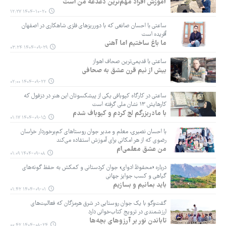
آموزش افراد مهم‌ترین دغدغه‌ من است
۱۴۰۴-۱۰-۲۰ ۱۲:۲۷
ساعتی با احسان صانعی که با دورریزهای فلزی شاهکاری در اصفهان
آفریده است
ما باغ ساختیم اما آهنی
۱۴۰۴-۰۹-۲۹ ۰۳:۲۴
ساعتی با قدیمی‌ترین صحاف اهواز
بیش از نیم قرن عشق به صحافی
۱۴۰۴-۰۹-۲۲ ۰۲:۰۰
ساعتی در کارگاه کپوبافی یکی از پیشکسوتان این هنر در دزفول که
کارهایش ۱۳ نشان ملی گرفته است
با مادربزرگم لج کردم و کپوباف شدم
۱۴۰۴-۰۹-۱۵ ۰۱:۱۷
با احسان نصیری، معلم و مدیر جوان روستاهای کم‌برخوردار خراسان
رضوی که از هر امکانی برای آموزش استفاده می‌کند
من عشق معلمی‌ام
۱۴۰۴-۰۹-۰۸ ۰۱:۰۹
درباره «محفوظ ادوای» جوان کردستانی و کمکش به حفظ گونه‌های
گیاهی و کسب جوایز جهانی
باید بمانیم و بسازیم
۱۴۰۴-۰۹-۰۱ ۰۱:۴۲
گفت‌وگو با یک جوان روستایی در شرق هرمزگان که فعالیت‌های
ارزشمندی در ترویج کتاب‌خوانی دارد
تاباندن نور بر آرزوهای بچه‌ها
۱۴۰۴-۰۸-۲۴ ۰۰:۴۲