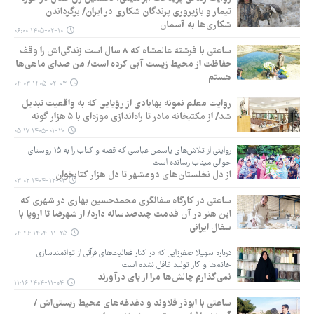
تیمار و بازپروری پرندگان شکاری در ایران/ برگرداندن
شکاری‌ها به آسمان
۱۴۰۵-۰۲-۱۰ ۰۶:۰۰
ساعتی با فرشته عالمشاه که ۸ سال است زندگی‌اش را وقف
حفاظت از محیط زیست آبی کرده است/ من صدای ماهی‌ها
هستم
۱۴۰۵-۰۲-۰۳ ۰۴:۰۳
روایت معلم نمونه بهابادی از رؤیایی که به واقعیت تبدیل
شد/ از مکتبخانه مادر تا راه‌اندازی موزه‌ای با ۵ هزار گونه
۱۴۰۵-۰۱-۲۰ ۰۵:۱۷
روایتی از تلاش‌های یاسمن عباسی که قصه و کتاب را به ۱۵ روستای
حوالی میناب رسانده است
از دل نخلستان‌های دومشهر تا دل هزار کتابخوان
۱۴۰۴-۱۲-۰۲ ۰۳:۰۲
ساعتی در کارگاه سفالگری محمدحسین بهاری در شهری که
این هنر در آن قدمت چندصدساله دارد/ از شهرضا تا اروپا با
سفال ایرانی
۱۴۰۴-۱۱-۲۵ ۰۴:۴۶
درباره سهیلا صفرزایی که در کنار فعالیت‌های قرآنی از توانمندسازی
خانم‌ها و کار تولید غافل نشده است
نمی‌گذارم چالش‌ها مرا از پای درآورند
۱۴۰۴-۱۱-۰۴ ۱۱:۱۶
ساعتی با ابوذر قلاوند و دغدغه‌های محیط زیستی‌اش /