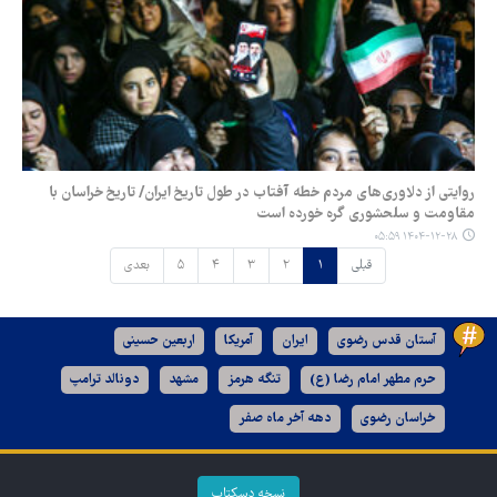
روایتی از دلاوری‌های مردم خطه آفتاب در طول تاریخ ایران/ تاریخ خراسان با
مقاومت و سلحشوری گره خورده است
۱۴۰۴-۱۲-۲۸ ۰۵:۵۹
قبلی
۱
۲
۳
۴
۵
بعدی
آستان قدس رضوی
ایران
آمریکا
اربعین حسینی
حرم مطهر امام رضا (ع)
تنگه هرمز
مشهد
دونالد ترامپ
خراسان رضوی
دهه آخر ماه صفر
نسخه دسکتاپ