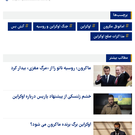
برچسب‌ها
امانوئل مکرون
اوکراین
جنگ اوکراین و روسیه
آتش بس
مذاکرات صلح اوکراین
مطالب بیشتر
ماکرون: روسیه ناتو را از «مرگ مغزی» بیدار کرد
خشم زلنسکی از پیشنهاد پاریس درباره اوکراین
اوکراین برگ برنده ماکرون می شود؟