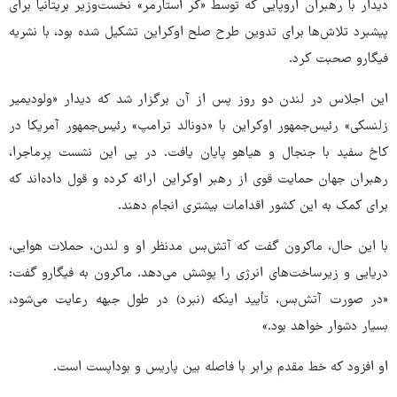
دیدار با رهبران اروپایی که توسط «کر استارمر» نخست‌وزیر بریتانیا برای
پیشبرد تلاش‌ها برای تدوین طرح صلح اوکراین تشکیل شده بود، با نشریه
فیگارو صحبت کرد.
این اجلاس در لندن دو روز پس از آن برگزار شد که دیدار «ولودیمیر
زلنسکی» رئیس‌جمهور اوکراین با «دونالد ترامپ» رئیس‌جمهور آمریکا در
کاخ سفید با جنجال و هیاهو پایان یافت. در پی این نشست پرماجرا،
رهبران جهان حمایت قوی از رهبر اوکراین ارائه کرده و قول داده‌اند که
برای کمک به این کشور اقدامات بیشتری انجام دهند.
با این حال، ماکرون گفت که آتش‌بس مدنظر او و لندن، حملات هوایی،
دریایی و زیرساخت‌های انرژی را پوشش می‌دهد. ماکرون به فیگارو گفت:
«در صورت آتش‌بس، تأیید اینکه (نبرد) در طول جبهه رعایت می‌شود،
بسیار دشوار خواهد بود.»
او افزود که خط مقدم برابر با فاصله بین پاریس و بوداپست است.