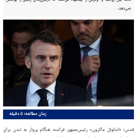
نمی‌دهد.
زمان مطالعه: ۵ دقیقه
قدس؛ «امانوئل ماکرون» رئیس‌جمهور فرانسه هنگام پرواز به لندن برای