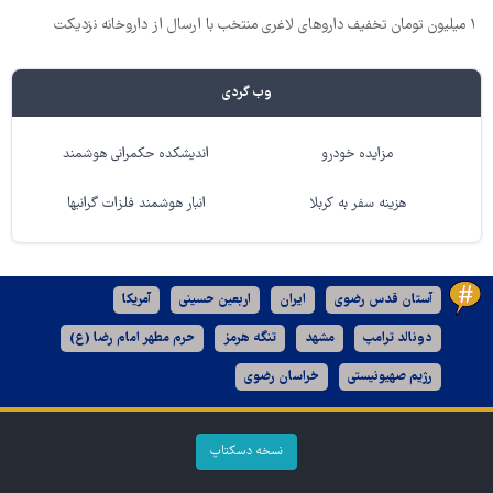
۱ میلیون تومان تخفیف داروهای لاغری منتخب با ارسال از داروخانه نزدیکت
وب گردی
مزایده خودرو
اندیشکده حکمرانی هوشمند
هزینه سفر به کربلا
انبار هوشمند فلزات گرانبها
آستان قدس رضوی
ایران
اربعین حسینی
آمریکا
دونالد ترامپ
مشهد
تنگه هرمز
حرم مطهر امام رضا (ع)
رژیم صهیونیستی
خراسان رضوی
نسخه دسکتاپ