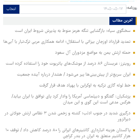
روزنامه:
انتخاب
آخرین مطالب
سخنگوی سپاه: بازگشایی تنگه هرمز منوط به پذیرش شروط ایران است
تمدید قرارداد اوزجان بیزاتی با استقلال؛ ادامه همکاری مربی ترک‌تبار با آبی‌ها
حمله ارتش یمن به مواضع مزدوران آل سعود
رویترز: عربستان ۸۶ درصد از موشک‌های پاتریوت خود را استفاده کرده است
ایران سریع‌تر از پیش‌بینی‌ها پیر می‌شود / هشدار درباره آینده جمعیت
خط لوله گازی ترکیه به اوکراین با پهپاد هدف قرار گرفت
پزشکیان: گفتگو و دیپلماسی آمریکا را وادار کرد پای توافق با ایران بیاید/
هرکس مدعی است این گوی و این میدان
درگیری شدید در جنوب ادلب؛ کشته و زخمی شدن ۳ نظامی ارتش جولانی در
دیرالزور
پاکستان هزینه انبارداری کانتینرهای ایرانی را ۸۰ درصد کاهش داد / توقف ۱۰
هزار کانتینر متعلق به ایران در بندر کراچی