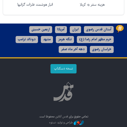
هزینه سفر به کربلا
انبار هوشمند فلزات گرانبها
آستان قدس رضوی
ایران
آمریکا
اربعین حسینی
حرم مطهر امام رضا (ع)
تنگه هرمز
مشهد
دونالد ترامپ
خراسان رضوی
دهه آخر ماه صفر
نسخه دسکتاپ
تمامی حقوق برای
قدس آنلاین
محفوظ است.
طراحی و تولید: نستوه