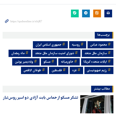
برچسب‌ها
محمود عباس
روسیه
جمهوری اسلامی ایران
سازمان ملل متحد
شورای امنیت سازمان ملل متحد
ماه رمضان
ایالات متحده آمریکا
خاورمیانه
مسکو
ولادیمیر پوتین
رژیم صهیونیستی
غزه
فلسطین
طوفان الاقصی
مطالب بیشتر
تشکر مسکو از حماس بابت آزادی دو اسیر روس‌تبار