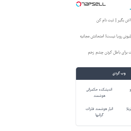
د ماهی 800 میلیونی رویا نیست! امتحانش مجانیه
ت برای باطل کردن چشم زخم
وب گردی
اندیشکده حکمرانی
هوشمند
بلا
انبار هوشمند فلزات
گرانبها