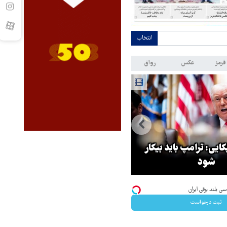
انتخاب
قرمز
عکس
رواق
سخنگوی قوه قضائیه: پرونده
ایی: ترامپ باید بیکار
حمله به مدرسه میناب ظرف دو
شود
هفته آینده تعیین‌تکلیف می‌شو
ثبت درخواست