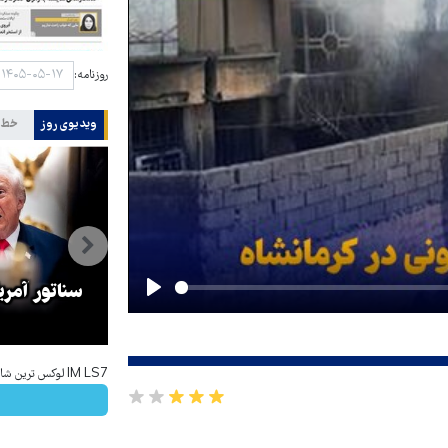
روزنامه:
ویدیوی روز
خط 
جهانگیر: مبارزه با فساد در دستگاه
قضا بر اساس سند تحول پیگیری
سناتور آمریک
Play
د
می‌شود
IM LS7 لوکس ترین شاسی بلند برقی ایران