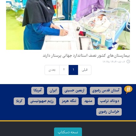
بیمارستان‌های کشور نصف استاندارد جهانی پرستار دارند
۱۴۰۴-۰۸-۰۲ ۱۲:۴۸
قبلی
۱
۲
بعدی
آستان قدس رضوی
اربعین حسینی
ایران
آمریکا
دونالد ترامپ
مشهد
تنگه هرمز
رژیم صهیونیستی
کربلا
خراسان رضوی
نسخه دسکتاپ