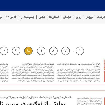
رهنگ
ورزش
رواق
خراسان
استان‌ها
عکس
چندرسانه‌ای
قدس ۲۴
وی
۱۲
۱۱
۱۰
۹
۸
۷
۱
...