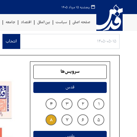
پنجشنبه ۱۵ مرداد ۱۴۰۵
صفحه اصلی
سیاست
بین‌الملل
اقتصاد
جامعه
ف
انتخاب
سرویس‌ها
قدس
۴
۳
۲
۱
۸
۷
۶
۵
طوس