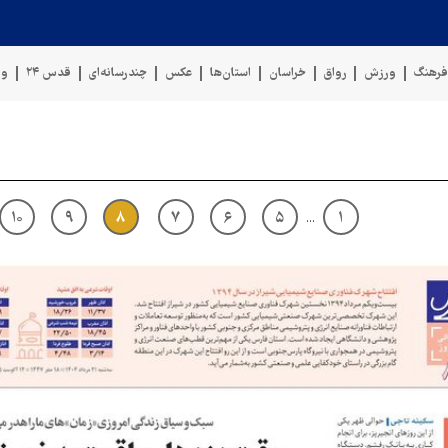
رهنگ
ورزش
رواق
خراسان
استان‌ها
عکس
چندرسانه‌ای
قدس ۲۴
وی
۱۰
۹
۸
۷
۶
۵
۱
...