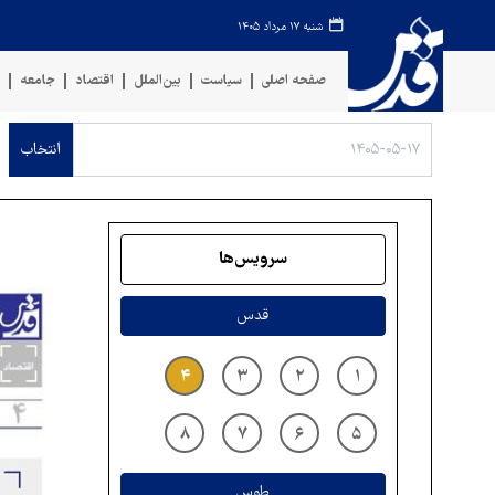
شنبه ۱۷ مرداد ۱۴۰۵
صفحه اصلی
سیاست
بین‌الملل
اقتصاد
جامعه
ف
انتخاب
سرویس‌ها
قدس
۴
۳
۲
۱
۸
۷
۶
۵
طوس