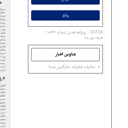
رواق
10716 - روزنامه قدس شماره ۱۰۷۱۶ -
۱۴۰۴-۰۵-۲۱
عناوین اخبار
صادرات فناورانه، جایگزین نفت!