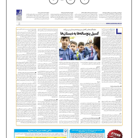
۱۶
۸
۷