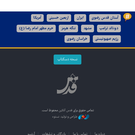
آستان قدس رضوی
ایران
اربعین حسینی
آمریکا
دونالد ترامپ
مشهد
تنگه هرمز
حرم مطهر امام رضا (ع)
رژیم صهیونیستی
خراسان رضوی
نسخه دسکتاپ
تمامی حقوق برای
قدس آنلاین
محفوظ است.
طراحی و تولید: نستوه
درباره ما
تماس با ما
بازرگانی و تبلیغات
آرشیو