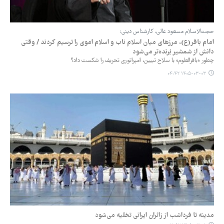
حجت‌الاسلام مسعود عالی، کارشناس دینی:
امام باقر(ع)، مرزهای میان اسلام ناب و اسلام اموی را ترسیم کردند / وقتی
دانش از شمشیر بُرنده‌تر می‌شود
چطور «باقرالعلوم» با سلاح تبیین، امپراتوری تحریف را شکست داد؟
۱۴۰۵-۰۳-۰۳ ۰۴:۴۲
مدینه تا فرداشب از زائران ایرانی تخلیه می‌شود