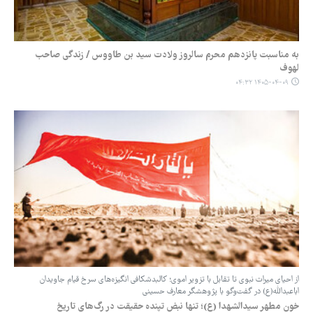
به مناسبت پانزدهم محرم سالروز ولادت سید بن طاووس / زندگی صاحب
لهوف
۱۴۰۵-۰۴-۰۹ ۰۴:۳۲
‏از احیای میراث نبوی تا تقابل با تزویر اموی؛ ‏کالبدشکافی انگیزه‌های سرخ قیام جاویدان
اباعبدالله(ع) در گفت‌وگو با پژوهشگر معارف حسینی
‏خون مطهر سیدالشهدا (ع)؛ تنها نبض تپنده حقیقت در رگ‌های تاریخ