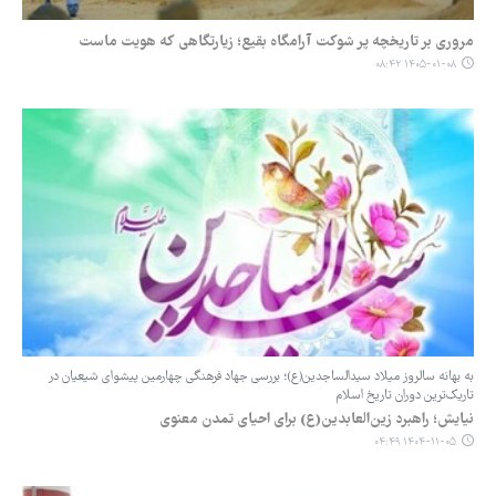
مروری بر تاریخچه پر شوکت آرامگاه بقیع؛ زیارتگاهی که هویت ماست
۱۴۰۵-۰۱-۰۸ ۰۸:۴۲
به بهانه سالروز میلاد سیدالساجدین(ع)؛ بررسی جهاد فرهنگی چهارمین پیشوای شیعیان در
تاریک‌ترین دوران تاریخ اسلام
‏‏نیایش؛ راهبرد زین‌العابدین(ع) برای احیای تمدن معنوی
۱۴۰۴-۱۱-۰۵ ۰۴:۴۹