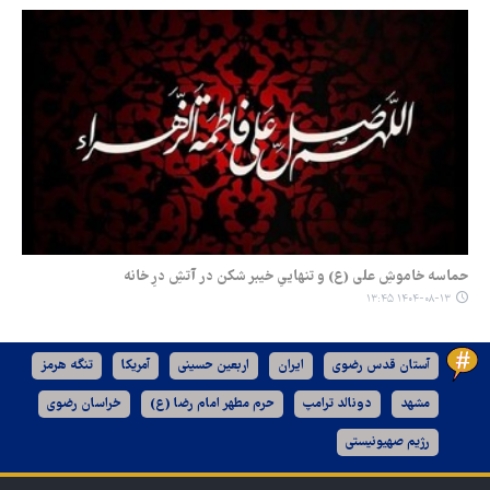
حماسه خاموشِ علی (ع) و تنهاییِ خیبر شکن در آتشِ درِ خانه
۱۴۰۴-۰۸-۱۳ ۱۳:۴۵
آستان قدس رضوی
ایران
اربعین حسینی
آمریکا
تنگه هرمز
مشهد
دونالد ترامپ
حرم مطهر امام رضا (ع)
خراسان رضوی
رژیم صهیونیستی