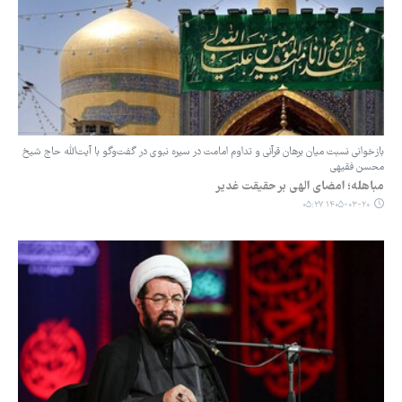
‏بازخوانی نسبت میان برهان قرآنی و تداوم امامت در سیره نبوی در گفت‌وگو با آیت‌الله حاج شیخ
محسن فقیهی
مباهله؛ امضای الهی بر حقیقت غدیر
۱۴۰۵-۰۳-۲۰ ۰۵:۲۷